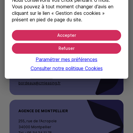
Nous conservons vos choix pendant 6 mois.
Vous pouvez à tout moment changer d’avis en
cliquant sur le lien « Gestion des cookies »
Agences de Bordeaux /
présent en pied de page du site.
Montpellier / Toulouse
Accepter
AGENCE DE BORDEAUX
Refuser
Cité mondiale
Paramétrer mes préférences
23, parvis des chartrons
33000 Bordeaux
Consulter notre politique
Cookies
Tel. : 05 56 13 47 79
Email :
mutualease-
bordeaux@cmleasing.fr
AGENCE DE MONTPELLIER
255, rue de l'Acropole
34000 Montpellier
Tel. : 05 34 24 11 75